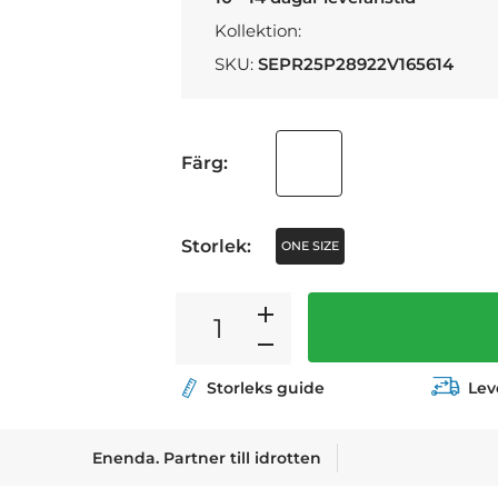
Kollektion:
SKU:
SEPR25P28922V165614
Färg:
Storlek:
ONE SIZE
Storleks guide
Lev
Enenda. Partner till idrotten