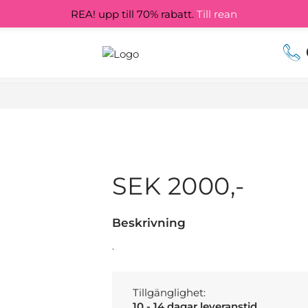
REA! upp till 70% rabatt.
Till rean
SEK 2000,-
Beskrivning
.
Tillgänglighet:
10 - 14 dagar leveranstid