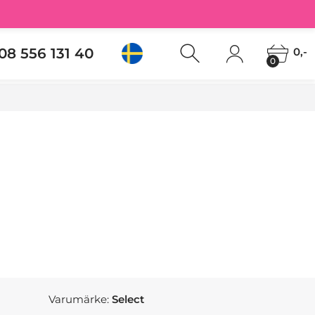
08 556 131 40
0,-
0
Varumärke:
Select