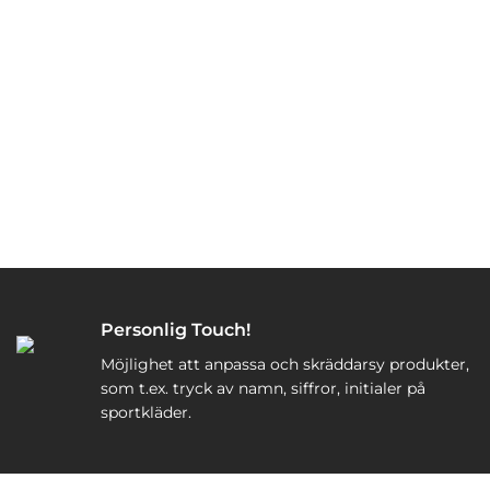
Personlig Touch!
Möjlighet att anpassa och skräddarsy produkter,
som t.ex. tryck av namn, siffror, initialer på
sportkläder.