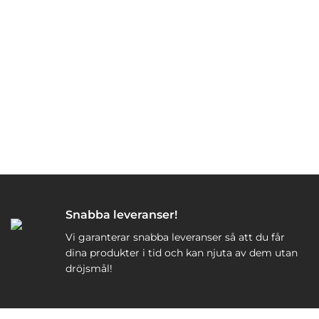
Snabba leveranser!
Vi garanterar snabba leveranser så att du får
dina produkter i tid och kan njuta av dem utan
dröjsmål!