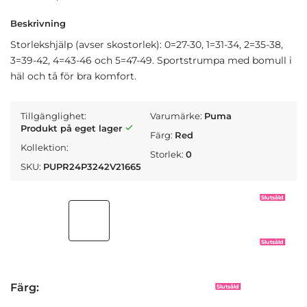
Beskrivning
Storlekshjälp (avser skostorlek): 0=27-30, 1=31-34, 2=35-38,
3=39-42, 4=43-46 och 5=47-49. Sportstrumpa med bomull i
häl och tå för bra komfort.
Tillgänglighet:
Varumärke:
Puma
Produkt på eget lager
Färg:
Red
Kollektion:
Storlek:
0
SKU:
PUPR24P3242V21665
Slutsåld
Slutsåld
Färg:
Slutsåld