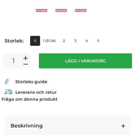
Slutsåld
Slutsåld
Slutsåld
Storlek:
0
1 (31-34)
2
3
4
5
LÄGG I VARUKORG
Storleks guide
Leverans och retur
Fråga om denna produkt
Beskrivning