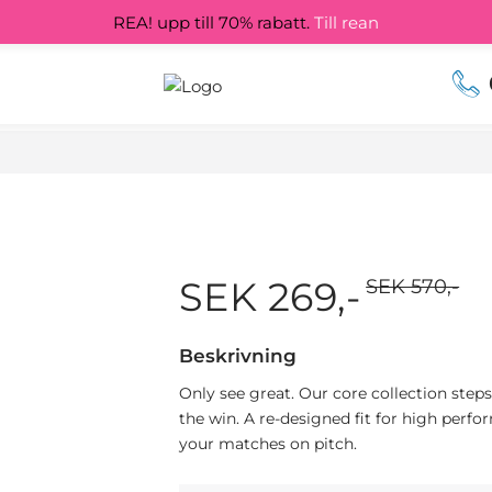
REA! upp till 70% rabatt.
Till rean
SEK 269,-
SEK 570,-
Beskrivning
Only see great. Our core collection steps
the win. A re-designed fit for high perfo
your matches on pitch.