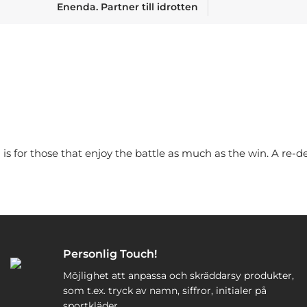
Enenda. Partner till idrotten
n is for those that enjoy the battle as much as the win. A re-
Personlig Touch!
Möjlighet att anpassa och skräddarsy produkter,
som t.ex. tryck av namn, siffror, initialer på
sportkläder.