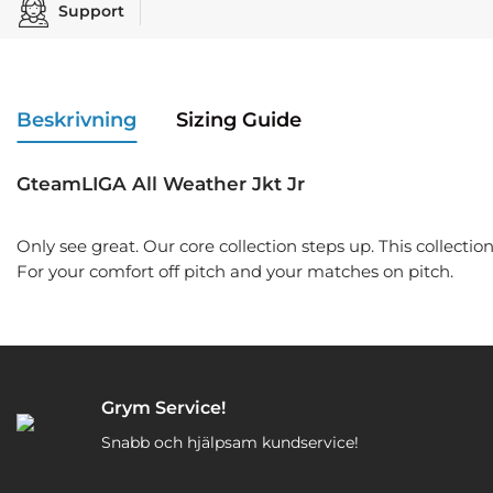
Support
Beskrivning
Sizing Guide
GteamLIGA All Weather Jkt Jr
Only see great. Our core collection steps up. This collectio
For your comfort off pitch and your matches on pitch.
Grym Service!
Snabb och hjälpsam kundservice!