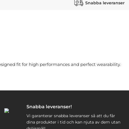
Snabba leveranser
designed fit for high performances and perfect wearability.
Snabba leveranser!
Vi garanterar snabba leveranser så att du får
dina produkter i tid och kan njuta av dem utan
dröjsmål!