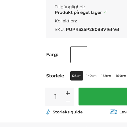
Tillgänglighet:
Produkt på eget lager
Kollektion:
SKU:
PUPRS25P28088V161461
Färg:
Storlek:
128cm
140cm
152cm
164cm
Storleks guide
Lev