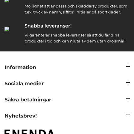
Möjlighet att anpassa och skräddarsy produkter, som
t.ex. tryck av namn, siffror, initialer på sportkläder.
Snabba leveranser!
Vi garanterar snabba leveranser så att du får dina
produkter i tid och kan njuta av dem utan dröjsmål!
Information
Sociala medier
Säkra betalningar
Nyhetsbrev!