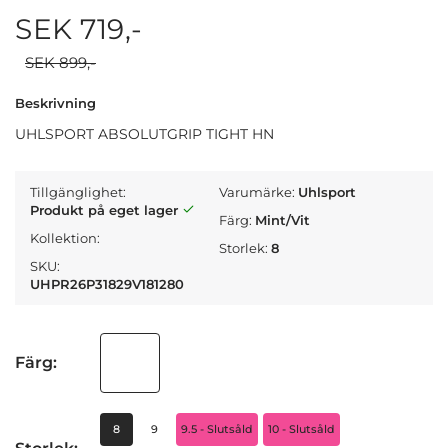
SEK 719,-
SEK 899,-
Beskrivning
UHLSPORT ABSOLUTGRIP TIGHT HN
Tillgänglighet:
Varumärke:
Uhlsport
Produkt på eget lager
Färg:
Mint/Vit
Kollektion:
Storlek:
8
SKU:
UHPR26P31829V181280
Färg:
8
9
9.5 - Slutsåld
10 - Slutsåld