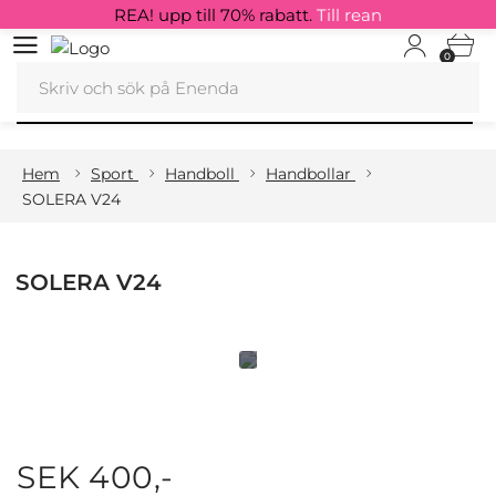
REA! upp till 70% rabatt.
Till rean
0
Hem
Sport
Handboll
Handbollar
SOLERA V24
SOLERA V24
SEK 400,-