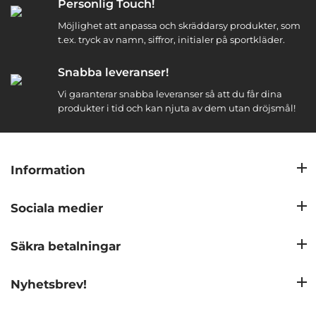
Personlig Touch!
Möjlighet att anpassa och skräddarsy produkter, som
t.ex. tryck av namn, siffror, initialer på sportkläder.
Snabba leveranser!
Vi garanterar snabba leveranser så att du får dina
produkter i tid och kan njuta av dem utan dröjsmål!
Information
Sociala medier
Säkra betalningar
Nyhetsbrev!