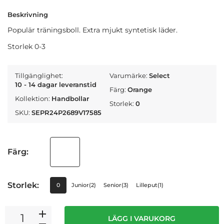
Beskrivning
Populär träningsboll. Extra mjukt syntetisk läder.
Storlek 0-3
Tillgänglighet:
Varumärke:
Select
10 - 14 dagar leveranstid
Färg:
Orange
Kollektion:
Handbollar
Storlek:
0
SKU:
SEPR24P2689V17585
Färg:
Storlek:
0
Junior(2)
Senior(3)
Lilleput(1)
LÄGG I VARUKORG