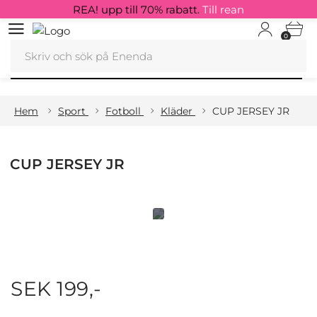
REA! upp till 70% rabatt.
Till rean
0
Hem
Sport
Fotboll
Kläder
CUP JERSEY JR
CUP JERSEY JR
SEK 199,-