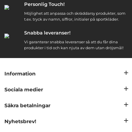
Personlig Touch!
Möjlighet att anpassa och skräddarsy produkter, som
t.ex. tryck av namn, siffror, initialer på sportkläder.
Snabba leveranser!
Vi garanterar snabba leveranser så att du får dina
produkter i tid och kan njuta av dem utan dröjsmål!
Information
Sociala medier
Säkra betalningar
Nyhetsbrev!