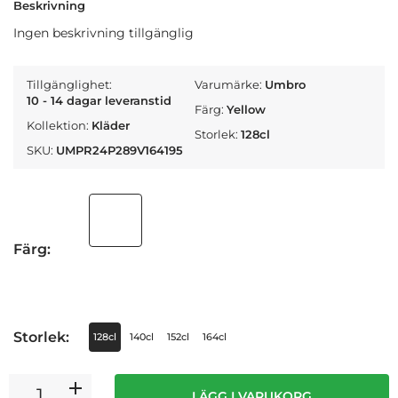
Beskrivning
Ingen beskrivning tillgänglig
Tillgänglighet:
Varumärke:
Umbro
10 - 14 dagar leveranstid
Färg:
Yellow
Kollektion:
Kläder
Storlek:
128cl
SKU:
UMPR24P289V164195
Färg:
Storlek:
128cl
140cl
152cl
164cl
LÄGG I VARUKORG