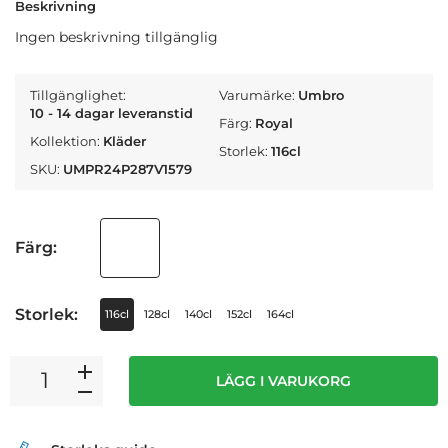
Beskrivning
Ingen beskrivning tillgänglig
Tillgänglighet:
Varumärke:
Umbro
10 - 14 dagar leveranstid
Färg:
Royal
Kollektion:
Kläder
Storlek:
116cl
SKU:
UMPR24P287V1579
Färg:
Storlek:
116cl
128cl
140cl
152cl
164cl
LÄGG I VARUKORG