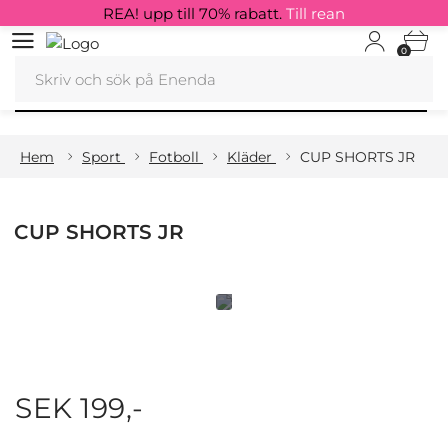
REA! upp till 70% rabatt.
Till rean
0
Hem
Sport
Fotboll
Kläder
CUP SHORTS JR
CUP SHORTS JR
SEK 199,-