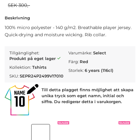
SEK 300,-
Beskrivning
100% micro polyester - 140 g/m2. Breathable player jersey.
Quick-drying and moisture wicking. Rib collar.
Tillgänglighet:
Varumärke:
Select
Produkt på eget lager
Färg:
Red
Kollektion:
Tshirts
Storlek:
6 years (116cl)
SKU:
SEPR24P2499V17010
Till detta plagget finns möjlighet att skapa
unika tryck som eget namn, initial och
siffra. Du redigerar detta i varukorgen.
Slutsåld
Slutsåld