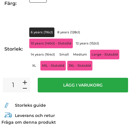
Färg:
6 years (116cl)
8 years (128cl)
10 years (140cl) - Slutsåld
12 years (152cl)
Storlek:
14 years (164cl)
Small
Medium
Large - Slutsåld
XL
XXL - Slutsåld
3XL - Slutsåld
LÄGG I VARUKORG
Storleks guide
Leverans och retur
Fråga om denna produkt