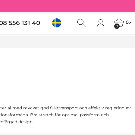
08 556 131 40
0,-
0
terial med mycket god fukttransport och effektiv reglering av
ionsförmåga. Bra stretch för optimal passform och
 enfärgad design.