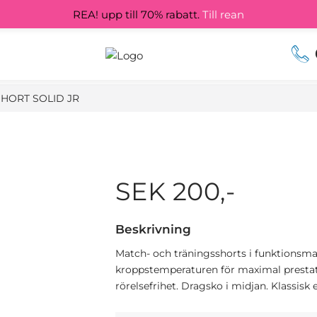
REA! upp till 70% rabatt.
Till rean
HORT SOLID JR
SEK 200,-
Beskrivning
Match- och träningsshorts i funktionsma
kroppstemperaturen för maximal prestat
rörelsefrihet. Dragsko i midjan. Klassisk