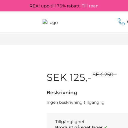
REA! upp till 70% rabatt.
Till rean
SEK 125,-
SEK 250,-
Beskrivning
Ingen beskrivning tillgänglig
Tillgänglighet:
Produkt på eget lager