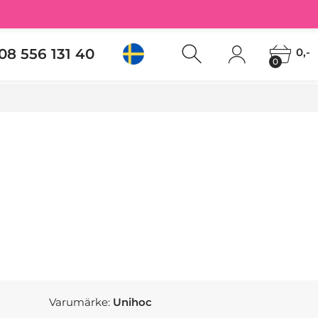
08 556 131 40
0,-
0
Varumärke:
Unihoc