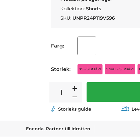
Kollektion:
Shorts
SKU:
UNPR24P119V596
Färg:
Storlek:
XS - Slutsåld
Small - Slutsåld
Storleks guide
Lev
Enenda. Partner till idrotten