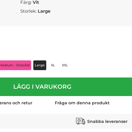
Färg:
Vit
Storlek:
Large
Medium - Slutsåld
Large
XL
XXL
LÄGG I VARUKORG
erans och retur
Fråga om denna produkt
Snabba leveranser