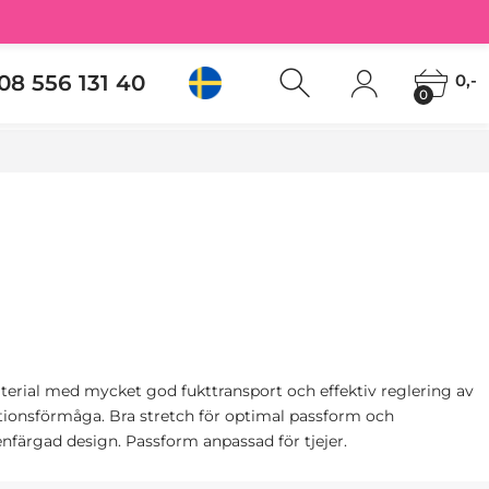
08 556 131 40
0,-
0
terial med mycket god fukttransport och effektiv reglering av
ionsförmåga. Bra stretch för optimal passform och
 enfärgad design. Passform anpassad för tjejer.