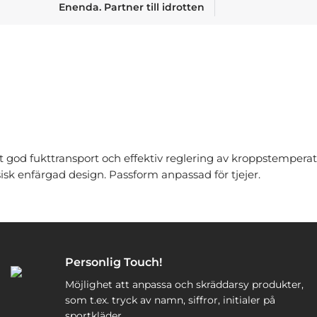
Enenda. Partner till idrotten
 god fukttransport och effektiv reglering av kroppstemperat
sisk enfärgad design. Passform anpassad för tjejer.
Personlig Touch!
Möjlighet att anpassa och skräddarsy produkter,
som t.ex. tryck av namn, siffror, initialer på
sportkläder.