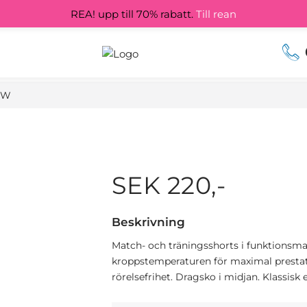
REA! upp till 70% rabatt.
Till rean
 W
SEK 220,-
Beskrivning
Match- och träningsshorts i funktionsma
kroppstemperaturen för maximal prestat
rörelsefrihet. Dragsko i midjan. Klassisk