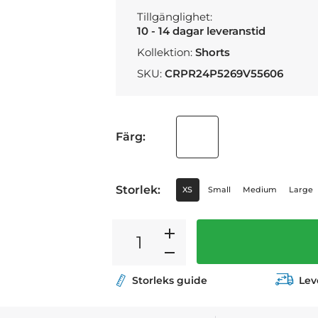
Tillgänglighet:
10 - 14 dagar leveranstid
Kollektion:
Shorts
SKU:
CRPR24P5269V55606
Färg:
Storlek:
XS
Small
Medium
Large
Storleks guide
Lev