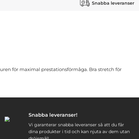
Snabba leveranser
uren för maximal prestationsförmåga. Bra stretch för
Snabba leveranser!
Vi garanterar snabba leveranser så att du får
dina produkter i tid och kan njuta av dem utan
dröjsmål!