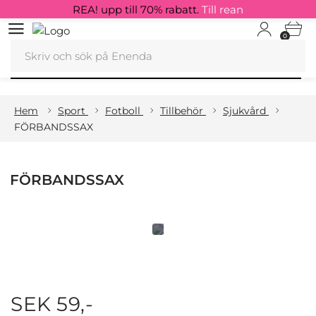
REA! upp till 70% rabatt.
Till rean
0
Hem
Sport
Fotboll
Tillbehör
Sjukvård
FÖRBANDSSAX
FÖRBANDSSAX
SEK 59,-