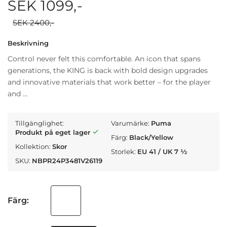
SEK 1099,-
SEK 2400,-
Beskrivning
Control never felt this comfortable. An icon that spans
generations, the KING is back with bold design upgrades
and innovative materials that work better – for the player
and ...
Tillgänglighet:
Varumärke:
Puma
Produkt på eget lager
Färg:
Black/Yellow
Kollektion:
Skor
Storlek:
EU 41 / UK 7 ½
SKU:
NBPR24P3481V26119
Färg: