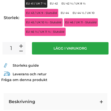
EU 41 / UK 7 ½
EU 42
EU 42 ½ / UK 8 ½
EU 43 / UK 9 - Slutsåld
EU 44
EU 44 ½ / UK 10
Storlek:
EU 45 / UK 10 ½ - Slutsåld
EU 46 / UK 11 - Slutsåld
EU 46 ½ / UK 11 ½ - Slutsåld
LÄGG I VARUKORG
Storleks guide
Leverans och retur
Fråga om denna produkt
Beskrivning