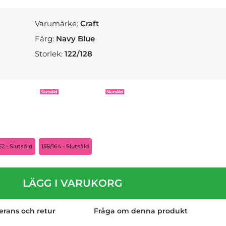
Varumärke:
Craft
Färg:
Navy Blue
Storlek:
122/128
Slutsåld
Slutsåld
52 - Slutsåld
158/164 - Slutsåld
LÄGG I VARUKORG
erans och retur
Fråga om denna produkt