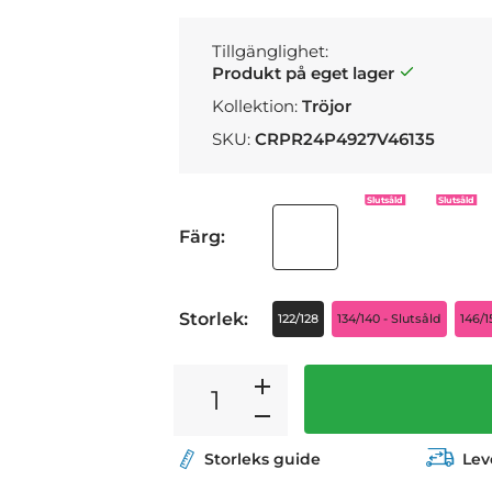
Tillgänglighet:
Produkt på eget lager
Kollektion:
Tröjor
SKU:
CRPR24P4927V46135
Slutsåld
Slutsåld
Färg:
Storlek:
122/128
134/140 - Slutsåld
146/1
Storleks guide
Lev