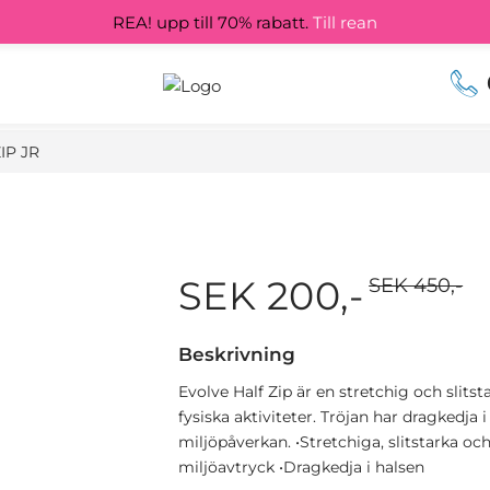
REA! upp till 70% rabatt.
Till rean
IP JR
SEK 200,-
SEK 450,-
Beskrivning
Evolve Half Zip är en stretchig och slits
fysiska aktiviteter. Tröjan har dragkedja
miljöpåverkan. •Stretchiga, slitstarka oc
miljöavtryck •Dragkedja i halsen