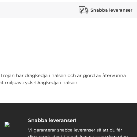
Snabba leveranser
r. Tröjan har dragkedja i halsen och är gjord av återvunna
at miljöavtryck •Dragkedja i halsen
Snabba leveranser!
Vi garanterar snabba leveranser så att du får
dina produkter i tid och kan njuta av dem utan