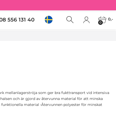
08 556 131 40
0,-
0
tark mellanlagerströja som ger bra fukttransport vid intensiva
 i halsen och är gjord av återvunna material för att minska
h funktionella material •Återvunnen polyester för minskat