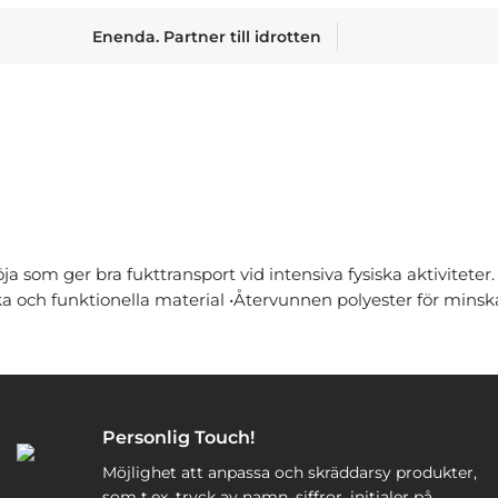
Enenda. Partner till idrotten
öja som ger bra fukttransport vid intensiva fysiska aktivitete
rka och funktionella material •Återvunnen polyester för minsk
Personlig Touch!
Möjlighet att anpassa och skräddarsy produkter,
som t.ex. tryck av namn, siffror, initialer på