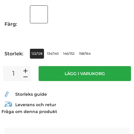
Färg:
Storlek:
122/128
134/140
146/152
158/164
LÄGG I VARUKORG
Storleks guide
Leverans och retur
Fråga om denna produkt