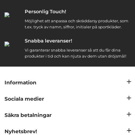
Personlig Touch!
Möjlighet att anpassa och skräddarsy produkter, som
t.ex. tryck av namn, siffror, initialer på sportkläder.
Snabba leveranser!
Vi garanterar snabba leveranser så att du får dina
produkter i tid och kan njuta av dem utan dröjsmål!
Information
Sociala medier
Säkra betalningar
Nyhetsbrev!