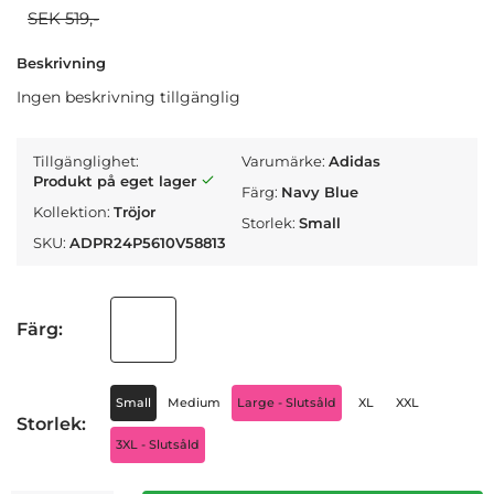
SEK 519,-
Beskrivning
Ingen beskrivning tillgänglig
Tillgänglighet:
Varumärke:
Adidas
Produkt på eget lager
Färg:
Navy Blue
Kollektion:
Tröjor
Storlek:
Small
SKU:
ADPR24P5610V58813
Färg:
Small
Medium
Large - Slutsåld
XL
XXL
Storlek:
3XL - Slutsåld