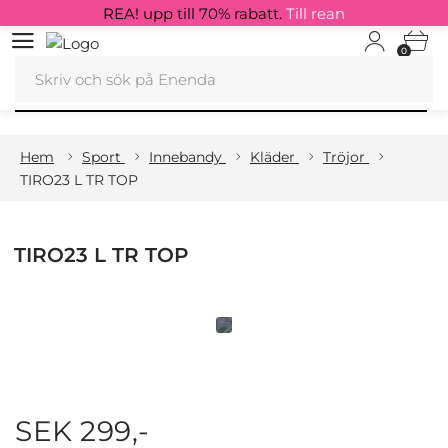
REA! upp till 70% rabatt.
Till rean
0
Hem
Sport
Innebandy
Kläder
Tröjor
TIRO23 L TR TOP
TIRO23 L TR TOP
SEK 299,-