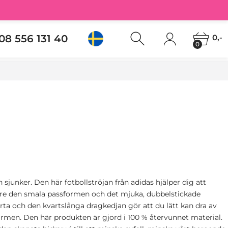
08 556 131 40
0,-
0
sjunker. Den här fotbollströjan från adidas hjälper dig att
k vare den smala passformen och det mjuka, dubbelstickade
ta och den kvartslånga dragkedjan gör att du lätt kan dra av
ärmen. Den här produkten är gjord i 100 % återvunnet material.