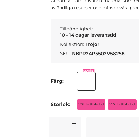
Genom att återanvända material som redan
av ändliga resurser och minska våra prod
Tillgänglighet:
10 - 14 dagar leveranstid
Kollektion:
Tröjor
SKU:
NBPR24P5502V58258
Slutsåld
Färg:
Storlek:
128cl - Slutsåld
140cl - Slutsåld