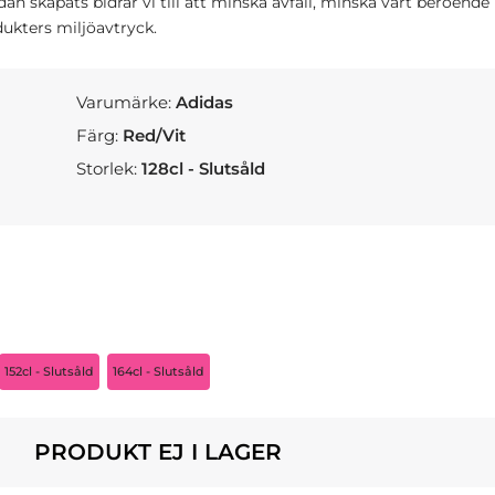
 skapats bidrar vi till att minska avfall, minska vårt beroende
ukters miljöavtryck.
Varumärke:
Adidas
Färg:
Red/Vit
Storlek:
128cl - Slutsåld
152cl - Slutsåld
164cl - Slutsåld
PRODUKT EJ I LAGER