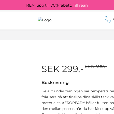
REA! upp till 70% rabatt.
Till rean
SEK 299,-
SEK 499,-
Beskrivning
Ge allt under träningen när temperaturen 
fokusera på att finslipa dina skills tac
materialet. AEROREADY håller fukten bor
den mellan passen när du har fått upp v