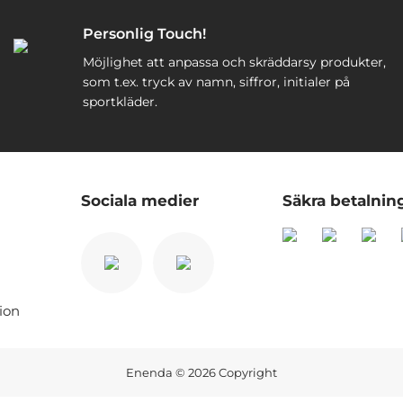
Personlig Touch!
Möjlighet att anpassa och skräddarsy produkter,
som t.ex. tryck av namn, siffror, initialer på
sportkläder.
Sociala medier
Säkra betalnin
ion
Enenda
© 2026 Copyright