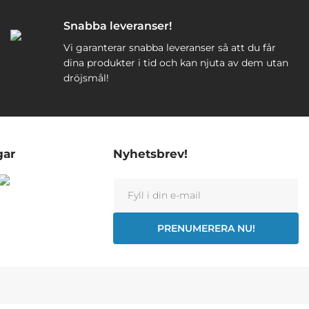
Snabba leveranser!
Vi garanterar snabba leveranser så att du får
dina produkter i tid och kan njuta av dem utan
dröjsmål!
gar
Nyhetsbrev!
PRENUMERERA NU!