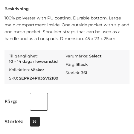
Beskrivning
100% polyester with PU coating. Durable bottom. Large
main compartment inside. One outside pocket with zip and
one mesh pocket. Shoulder straps that can be used as a
handle and as a backpack. Dimension: 45 x 23 x 25cm
Tillgänglighet:
Varumärke:
Select
10 - 14 dagar leveranstid
Färg:
Black
Kollektion:
Väskor
Storlek:
36l
SKU:
SEPR24P1135V12180
Färg:
Storlek:
36l