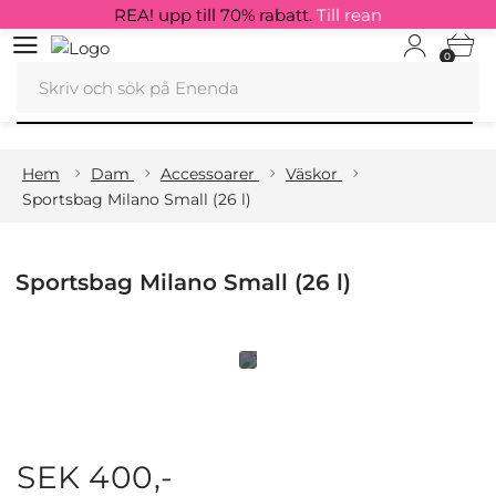
REA! upp till 70% rabatt.
Till rean
0
Hem
Dam
Accessoarer
Väskor
Sportsbag Milano Small (26 l)
Sportsbag Milano Small (26 l)
SEK 400,-