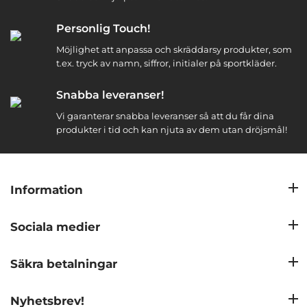
Personlig Touch!
Möjlighet att anpassa och skräddarsy produkter, som
t.ex. tryck av namn, siffror, initialer på sportkläder.
Snabba leveranser!
Vi garanterar snabba leveranser så att du får dina
produkter i tid och kan njuta av dem utan dröjsmål!
Information
Sociala medier
Säkra betalningar
Nyhetsbrev!